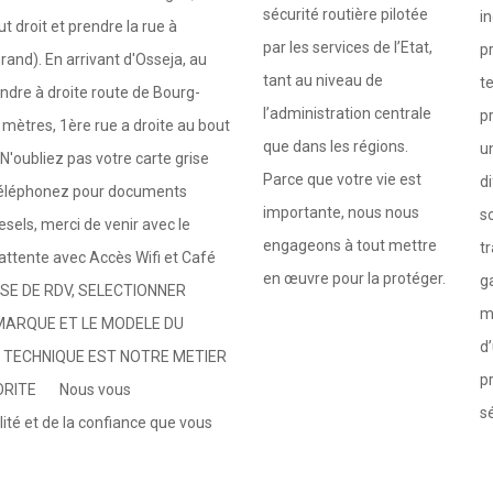
sécurité routière pilotée
i
t droit et prendre la rue à
par les services de l’Etat,
p
nd). En arrivant d'Osseja, au
tant au niveau de
t
ndre à droite route de Bourg-
l’administration centrale
p
ètres, 1ère rue a droite au bout
que dans les régions.
u
'oubliez pas votre carte grise
Parce que votre vie est
di
e, téléphonez pour documents
importante, nous nous
s
esels, merci de venir avec le
engageons à tout mettre
tr
'attente avec Accès Wifi et Café
en œuvre pour la protéger.
g
RISE DE RDV, SELECTIONNER
m
MARQUE ET LE MODELE DU
d
 TECHNIQUE EST NOTRE METIER
p
IORITE Nous vous
sé
lité et de la confiance que vous