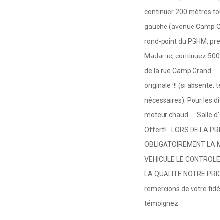
continuer 200 mètres tou
gauche (avenue Camp Gra
rond-point du PGHM, pre
Madame, continuez 500 m
de la rue Camp Grand. N
originale !!! (si absent
nécessaires). Pour les di
moteur chaud..... Salle d
Offert!! LORS DE LA P
OBLIGATOIREMENT LA 
VEHICULE LE CONTROLE
LA QUALITE NOTRE PR
remercions de votre fidé
témoignez