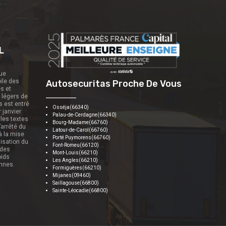
L
que
ile des
Autosecuritas Proche De Vous
es et
s légers de
s est entré
Osséja(66340)
r janvier
Palau-de-Cerdagne(66340)
 les textes
Bourg-Madame(66760)
’arrêté du
Latour-de-Carol(66760)
 à la mise
Porté Puymorens(66760)
nisation du
Font-Romeu(66120)
 des
Mont-Louis(66210)
oids
Les Angles(66210)
onnes.
Formiguères(66210)
Mijanes(09460)
Saillagouse(66800)
Sainte-Léocadie(66800)