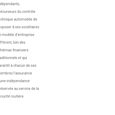
ndépendants,
récurseurs du contrôle
echnique automobile de
roposer à ses sociétaires
n modèle d’entreprise
fférent, loin des
chémas financiers
aditionnels et qui
arantit à chacun de ses
embres l’assurance
’une indépendance
réservée au service de la
curité routière.