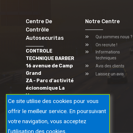
Centre De
Notre Centre
Contrôle
Qui sommes nous ?
Autosecuritas
On recrute !
CONTROLE
Informations
TECHNIQUE BARBER
techniques
16 avenue de Camp
Avis des clients
Grand
Laissez un avis
ZA - Parc d'activité
écionomique La
Vanera
Ce site utilise des cookies pour vous
66340 OSSEJA
04 68 04 69 23
offrir le meilleur service. En poursuivant
votre navigation, vous acceptez
l’utilisation des cookies.