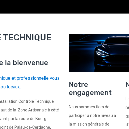
 TECHNIQUE
e la bienvenue
ique et professionnelle vous
Notre
N
nos locaux.
engagement
L
stallation Contrôle Technique
Nous sommes fiers de
n
ut de la Zone Artisanale à côté
participer à notre niveau à
q
vant par la route de Bourg-
la mission générale de
d
point de Palau-de-Cerdagne,